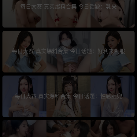
每日大赛 真实爆料合集 今日话题：乳夹
每日大赛 真实爆料合集 今日话题：好利来制服
每日大赛 真实爆料合集 今日话题：性感肚兜