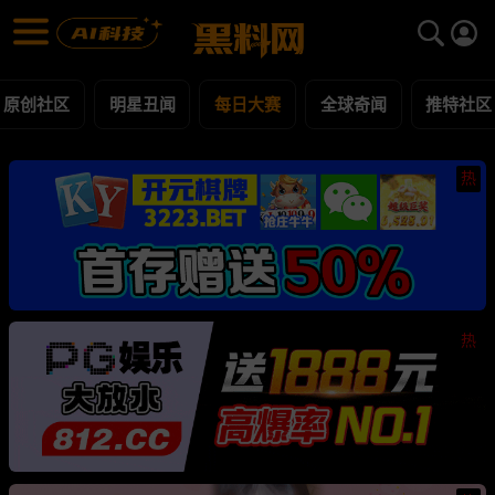
每日大赛 黑料合集 - 黑料网
每日大赛 每日更新黑料吃瓜爆料
原创社区
明星丑闻
每日大赛
全球奇闻
推特社区
热
热