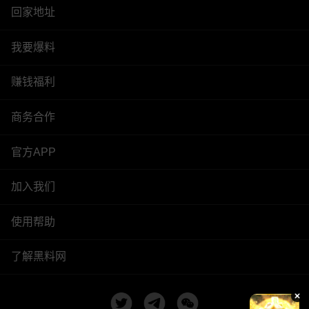
回家地址
我要爆料
赚钱福利
商务合作
官方APP
加入我们
使用帮助
了解黑料网