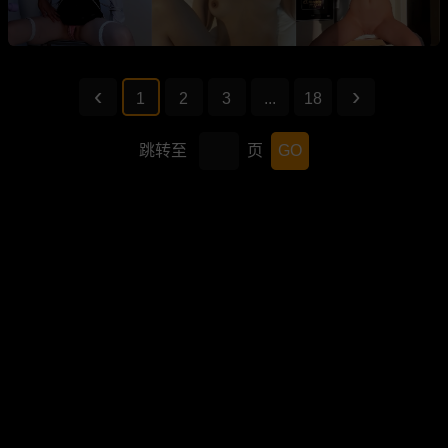
1
2
3
...
18
跳转至
页
GO